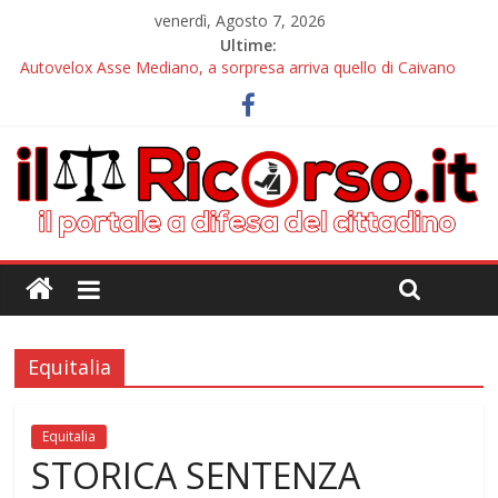
venerdì, Agosto 7, 2026
Ultime:
Autovelox Asse Mediano, a sorpresa arriva quello di Caivano
Tutor, il nuovo incubo arriva alle pendici del Vesuvio
Chiusura estiva IlRicorso: le info per contattarci
Autovelox Aversa Nord, dalla disattivazione all’amarezza di chi
ha pagato i verbali
Domiziana, a Cellole arriva il tutor
Equitalia
Equitalia
STORICA SENTENZA