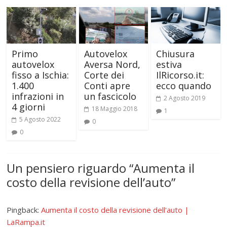
r
i
a
n
)
e
s
t
r
a
)
Primo
Autovelox
Chiusura
autovelox
Aversa Nord,
estiva
fisso a Ischia:
Corte dei
IlRicorso.it:
1.400
Conti apre
ecco quando
infrazioni in
un fascicolo
2 Agosto 2019
4 giorni
18 Maggio 2018
1
5 Agosto 2022
0
0
Un pensiero riguardo “
Aumenta il
costo della revisione dell’auto
”
Pingback:
Aumenta il costo della revisione dell'auto |
LaRampa.it