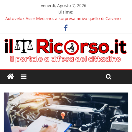
venerdì, Agosto 7, 2026
Ultime:
Autovelox Asse Mediano, a sorpresa arriva quello di Caivano
Tutor, il nuovo incubo arriva alle pendici del Vesuvio
Chiusura estiva IlRicorso: le info per contattarci
Autovelox Aversa Nord, dalla disattivazione all’amarezza di chi
ha pagato i verbali
Domiziana, a Cellole arriva il tutor