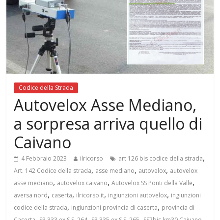
Codice della Strada
Autovelox Asse Mediano,
a sorpresa arriva quello di
Caivano
,
4 Febbraio 2023
ilricorso
art 126 bis codice della strada
,
,
,
Art. 142 Codice della strada
asse mediano
autovelox
autovelox
,
,
,
asse mediano
autovelox caivano
Autovelox SS Ponti della Valle
,
,
,
,
aversa nord
caserta
ilricorso.it
ingiunzioni autovelox
ingiunzioni
,
,
codice della strada
ingiunzioni provincia di caserta
provincia di
,
,
,
Caserta
SP 333 ex S.S. 264
SP 335 ex S.S. 265
SS7bis km30 Caivano