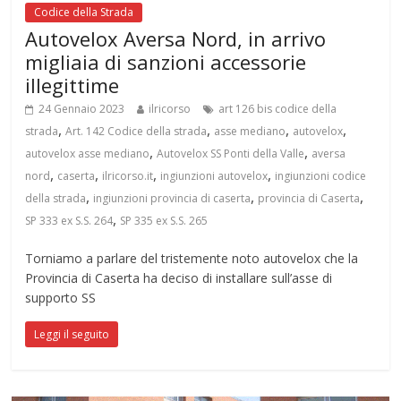
Codice della Strada
Autovelox Aversa Nord, in arrivo
migliaia di sanzioni accessorie
illegittime
24 Gennaio 2023
ilricorso
art 126 bis codice della
,
,
,
,
strada
Art. 142 Codice della strada
asse mediano
autovelox
,
,
autovelox asse mediano
Autovelox SS Ponti della Valle
aversa
,
,
,
,
nord
caserta
ilricorso.it
ingiunzioni autovelox
ingiunzioni codice
,
,
,
della strada
ingiunzioni provincia di caserta
provincia di Caserta
,
SP 333 ex S.S. 264
SP 335 ex S.S. 265
Torniamo a parlare del tristemente noto autovelox che la
Provincia di Caserta ha deciso di installare sull’asse di
supporto SS
Leggi il seguito