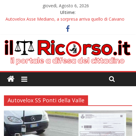
giovedì, Agosto 6, 2026
Ultime:
Autovelox Asse Mediano, a sorpresa arriva quello di Caivano
Tutor, il nuovo incubo arriva alle pendici del Vesuvio
Chiusura estiva IlRicorso: le info per contattarci
Autovelox Aversa Nord, dalla disattivazione all’amarezza di chi
ha pagato i verbali
Domiziana, a Cellole arriva il tutor
Autovelox SS Ponti della Valle