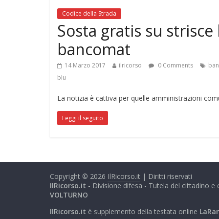
Codice della Strada
Sosta gratis su strisc
bancomat
14 Marzo 2017
ilricorso
0 Comments
ban
blu
La notizia è cattiva per quelle amministrazioni co
Leggi il seguito
Copyright © 2026
IlRicorso.it
| Diritti riservati
IlRicorso.it
- Divisione difesa - Tutela del cittadino 
VOLTURNO
IlRicorso.it
è supplemento della testata online
LaRa