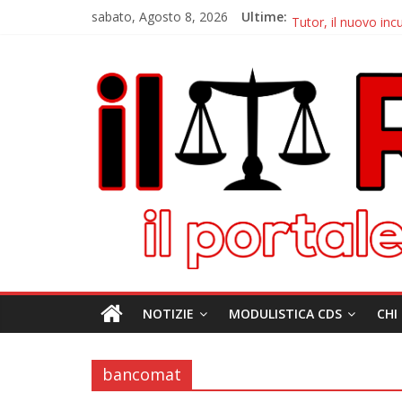
sabato, Agosto 8, 2026
Ultime:
Autovelox Asse Med
Tutor, il nuovo inc
Chiusura estiva IlRi
Autovelox Aversa No
Domiziana, a Cellole
NOTIZIE
MODULISTICA CDS
CHI
bancomat