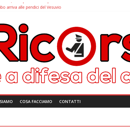
iano, a sorpresa arriva quello di Caivano
ubo arriva alle pendici del Vesuvio
corso: le info per contattarci
rd, dalla disattivazione all’amarezza di chi ha pagato i verbali
 arriva il tutor
 SIAMO
COSA FACCIAMO
CONTATTI