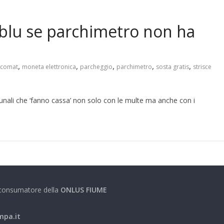
e blu se parchimetro non ha
,
,
,
,
,
comat
moneta elettronica
parcheggio
parchimetro
sosta gratis
strisce
munali che ‘fanno cassa’ non solo con le multe ma anche con i
e consumatore della
ONLUS FIUME
mpa.it