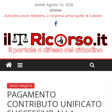
lunedì, Agosto 10, 2026
Ultime:
Autovelox Asse Mediano, a sorpresa arriva quello di Caivano
Tutor, il nuovo incubo arriva alle pendici del Vesuvio
Chiusura estiva IlRicorso: le info per contattarci
Autovelox Aversa Nord, dalla disattivazione all’amarezza di chi
ha pagato i verbali
Domiziana, a Cellole arriva il tutor
Senza categoria
PAGAMENTO
CONTRIBUTO UNIFICATO