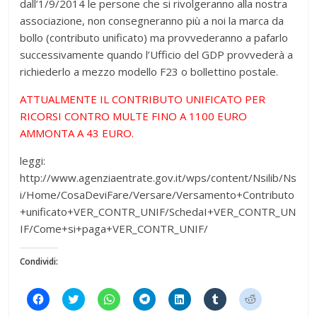
dall’1/9/2014 le persone che si rivolgeranno alla nostra
associazione, non consegneranno più a noi la marca da
bollo (contributo unificato) ma provvederanno a pafarlo
successivamente quando l’Ufficio del GDP provvederà a
richiederlo a mezzo modello F23 o bollettino postale.
ATTUALMENTE IL CONTRIBUTO UNIFICATO PER
RICORSI CONTRO MULTE FINO A 1100 EURO
AMMONTA A 43 EURO.
leggi:
http://www.agenziaentrate.gov.it/wps/content/Nsilib/Ns
i/Home/CosaDeviFare/Versare/Versamento+Contributo
+unificato+VER_CONTR_UNIF/SchedaI+VER_CONTR_UN
IF/Come+si+paga+VER_CONTR_UNIF/
Condividi:
F
F
F
F
F
F
F
a
a
a
a
a
a
a
i
i
i
i
i
i
i