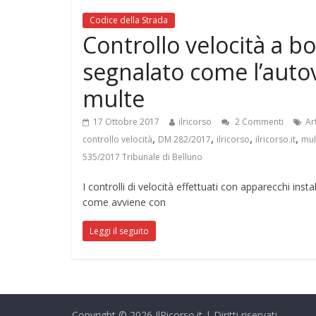
Codice della Strada
Controllo velocità a b
segnalato come l’autove
multe
17 Ottobre 2017
ilricorso
2 Commenti
Ar
,
,
,
,
controllo velocità
DM 282/2017
ilricorso
ilricorso.it
mul
535/2017 Tribunale di Belluno
I controlli di velocità effettuati con apparecchi in
come avviene con
Leggi il seguito
Copyright © 2026
IlRicorso.it
| Diritti riservati