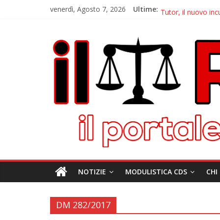
venerdì, Agosto 7, 2026
Ultime:
Autovelox Asse Med
Tutor, il nuovo inc
Chiusura estiva IlR
Autovelox Aversa No
Domiziana, a Cellol
NOTIZIE
MODULISTICA CDS
CHI
DM 282/2017