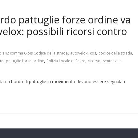
ordo pattuglie forze ordine va
lox: possibili ricorsi contro
,
,
,
,
t. 142 comma 6-bis Codice della strada
autovelox
cds
codice della strada
,
,
,
,
te
pattuglie forze ordine
Polizia Locale di Feltre
ricorso
sentenza n.
stallati a bordo di pattuglie in movimento devono essere segnalati