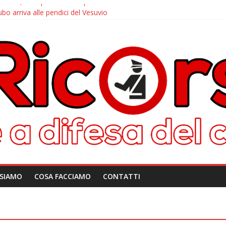
iano, a sorpresa arriva quello di Caivano
ubo arriva alle pendici del Vesuvio
icorso: le info per contattarci
rd, dalla disattivazione all’amarezza di chi ha pagato i verbali
e arriva il tutor
 SIAMO
COSA FACCIAMO
CONTATTI