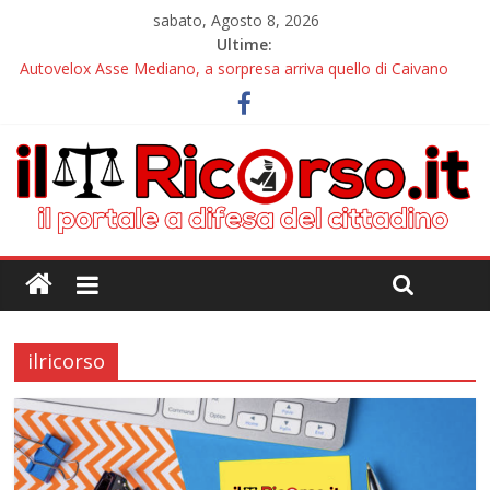
sabato, Agosto 8, 2026
Ultime:
Autovelox Asse Mediano, a sorpresa arriva quello di Caivano
Tutor, il nuovo incubo arriva alle pendici del Vesuvio
Chiusura estiva IlRicorso: le info per contattarci
Autovelox Aversa Nord, dalla disattivazione all’amarezza di chi
ha pagato i verbali
Domiziana, a Cellole arriva il tutor
ilricorso