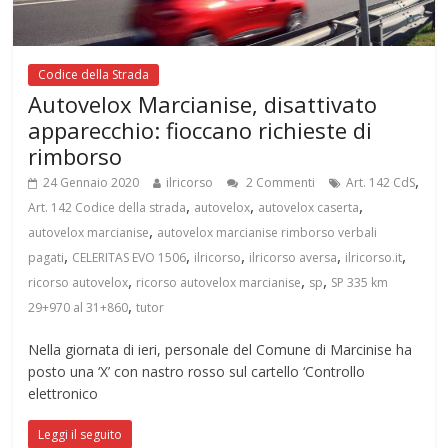
Codice della Strada
Autovelox Marcianise, disattivato
apparecchio: fioccano richieste di
rimborso
,
24 Gennaio 2020
ilricorso
2 Commenti
Art. 142 CdS
,
,
,
Art. 142 Codice della strada
autovelox
autovelox caserta
,
autovelox marcianise
autovelox marcianise rimborso verbali
,
,
,
,
,
pagati
CELERITAS EVO 1506
ilricorso
ilricorso aversa
ilricorso.it
,
,
,
ricorso autovelox
ricorso autovelox marcianise
sp
SP 335 km
,
29+970 al 31+860
tutor
Nella giornata di ieri, personale del Comune di Marcinise ha
posto una ‘X’ con nastro rosso sul cartello ‘Controllo
elettronico
Leggi il seguito