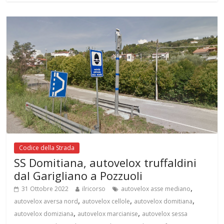
Codice della Strada
SS Domitiana, autovelox truffaldini
dal Garigliano a Pozzuoli
,
31 Ottobre 2022
ilricorso
autovelox asse mediano
,
,
,
autovelox aversa nord
autovelox cellole
autovelox domitiana
,
,
autovelox domiziana
autovelox marcianise
autovelox sessa