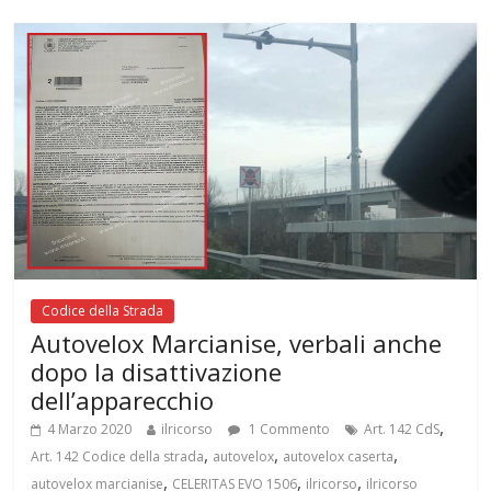
Codice della Strada
Autovelox Marcianise, verbali anche
dopo la disattivazione
dell’apparecchio
,
4 Marzo 2020
ilricorso
1 Commento
Art. 142 CdS
,
,
,
Art. 142 Codice della strada
autovelox
autovelox caserta
,
,
,
autovelox marcianise
CELERITAS EVO 1506
ilricorso
ilricorso