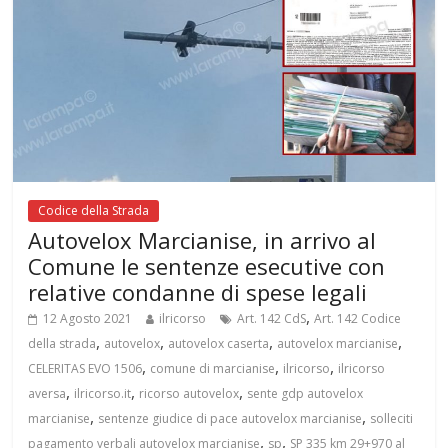
Codice della Strada
Autovelox Marcianise, in arrivo al
Comune le sentenze esecutive con
relative condanne di spese legali
,
12 Agosto 2021
ilricorso
Art. 142 CdS
Art. 142 Codice
,
,
,
,
della strada
autovelox
autovelox caserta
autovelox marcianise
,
,
,
CELERITAS EVO 1506
comune di marcianise
ilricorso
ilricorso
,
,
,
aversa
ilricorso.it
ricorso autovelox
sente gdp autovelox
,
,
marcianise
sentenze giudice di pace autovelox marcianise
solleciti
,
,
pagamento verbali autovelox marcianise
sp
SP 335 km 29+970 al