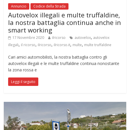
Annuncio
Codice della Strada
Autovelox illegali e multe truffaldine,
la nostra battaglia continua anche in
smart working
,
17 Novembre 2020
ilricorso
autovelox
autovelox
,
,
,
,
,
illegali
il ricorso
ilricorso
ilricorso.it
multe
multe truffaldine
Cari amici automobilisti, la nostra battaglia contro gli
autovelox illegali e le multe truffaldine continua nonostante
la zona rossa e
Leggi il seguito