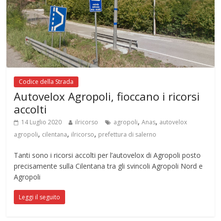
Codice della Strada
Autovelox Agropoli, fioccano i ricorsi
accolti
,
,
14 Luglio 2020
ilricorso
agropoli
Anas
autovelox
,
,
,
agropoli
cilentana
ilricorso
prefettura di salerno
Tanti sono i ricorsi accolti per l’autovelox di Agropoli posto
precisamente sulla Cilentana tra gli svincoli Agropoli Nord e
Agropoli
Leggi il seguito