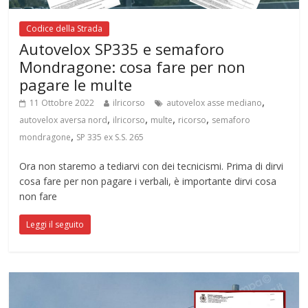
Codice della Strada
Autovelox SP335 e semaforo
Mondragone: cosa fare per non
pagare le multe
,
11 Ottobre 2022
ilricorso
autovelox asse mediano
,
,
,
,
autovelox aversa nord
ilricorso
multe
ricorso
semaforo
,
mondragone
SP 335 ex S.S. 265
Ora non staremo a tediarvi con dei tecnicismi. Prima di dirvi
cosa fare per non pagare i verbali, è importante dirvi cosa
non fare
Leggi il seguito