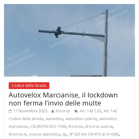
Codice della Strada
Autovelox Marcianise, il lockdown
non ferma l’invio delle multe
,
17 Novembre 2020
ilricorso
Art. 142 CdS
Art. 142
,
,
,
Codice della strada
autovelox
autovelox caserta
autovelox
,
,
,
,
marcianise
CELERITAS EVO 1506
ilricorso
ilricorso aversa
,
,
,
,
ilricorso.it
ricorso autovelox
sp
SP 335 km 29+970 al 31+860