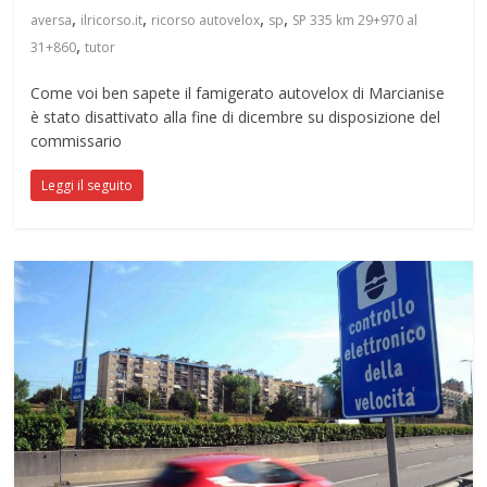
,
,
,
,
aversa
ilricorso.it
ricorso autovelox
sp
SP 335 km 29+970 al
,
31+860
tutor
Come voi ben sapete il famigerato autovelox di Marcianise
è stato disattivato alla fine di dicembre su disposizione del
commissario
Leggi il seguito