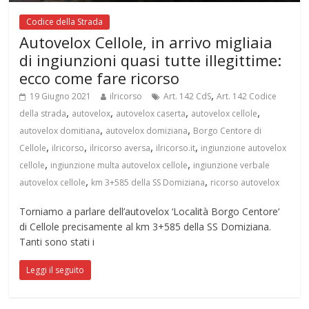
Codice della Strada
Autovelox Cellole, in arrivo migliaia
di ingiunzioni quasi tutte illegittime:
ecco come fare ricorso
,
19 Giugno 2021
ilricorso
Art. 142 CdS
Art. 142 Codice
,
,
,
,
della strada
autovelox
autovelox caserta
autovelox cellole
,
,
autovelox domitiana
autovelox domiziana
Borgo Centore di
,
,
,
,
Cellole
ilricorso
ilricorso aversa
ilricorso.it
ingiunzione autovelox
,
,
cellole
ingiunzione multa autovelox cellole
ingiunzione verbale
,
,
autovelox cellole
km 3+585 della SS Domiziana
ricorso autovelox
Torniamo a parlare dell’autovelox ‘Località Borgo Centore‘
di Cellole precisamente al km 3+585 della SS Domiziana.
Tanti sono stati i
Leggi il seguito