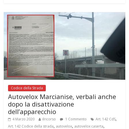
Codice della Strada
Autovelox Marcianise, verbali anche
dopo la disattivazione
dell’apparecchio
,
4 Marzo 2020
ilricorso
1 Commento
Art. 142 CdS
,
,
,
Art. 142 Codice della strada
autovelox
autovelox caserta