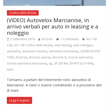
Codice della Strada
(VIDEO) Autovelox Marcianise, in
arrivo verbali per auto in leasing e a
noleggio
5 Settembre 2019
ilricorso
1 Commento
Art. 142
,
,
,
,
CdS
Art. 142 Codice della strada
auto leasing
auto noleggio
,
,
,
autovelox
autovelox caserta
autovelox marcianise
CELERITAS EVO
,
,
,
,
,
1506
ilricorso
ilricorso aversa
ilricorso.it
ricorso autovelox
,
,
,
ricorso autovelox marcianise
sp
SP 335 km 29+970 al 31+860
tutor
Torniamo a parlare del tristemente noto autovelox di
Marcianise. In tanti ci stanno contattando e vi possiamo dire
di stare
Leggi il seguito