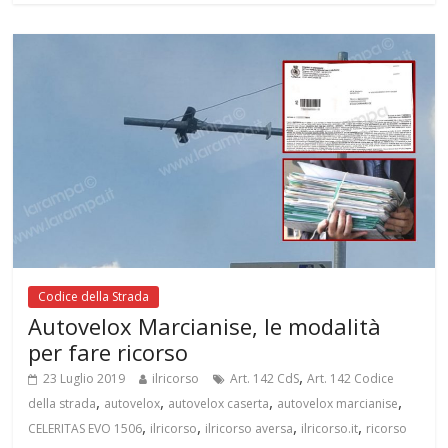
Codice della Strada
Autovelox Marcianise, le modalità
per fare ricorso
,
23 Luglio 2019
ilricorso
Art. 142 CdS
Art. 142 Codice
,
,
,
,
della strada
autovelox
autovelox caserta
autovelox marcianise
,
,
,
,
CELERITAS EVO 1506
ilricorso
ilricorso aversa
ilricorso.it
ricorso