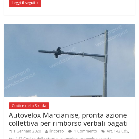
Leggi il seguito
Codice della Strada
Autovelox Marcianise, pronta azione
collettiva per rimborso verbali pagati
,
1 Gennaio 2020
ilricorso
1 Commento
Art. 142 CdS
,
,
,
Art. 142 Codice della strada
autovelox
autovelox caserta