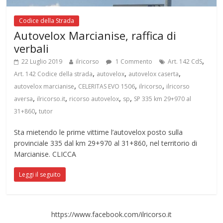
Codice della Strada
Autovelox Marcianise, raffica di
verbali
,
22 Luglio 2019
ilricorso
1 Commento
Art. 142 CdS
,
,
,
Art. 142 Codice della strada
autovelox
autovelox caserta
,
,
,
autovelox marcianise
CELERITAS EVO 1506
ilricorso
ilricorso
,
,
,
,
aversa
ilricorso.it
ricorso autovelox
sp
SP 335 km 29+970 al
,
31+860
tutor
Sta mietendo le prime vittime l’autovelox posto sulla
provinciale 335 dal km 29+970 al 31+860, nel territorio di
Marcianise. CLICCA
Leggi il seguito
https://www.facebook.com/ilricorso.it