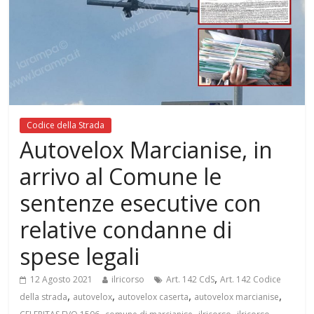
Codice della Strada
Autovelox Marcianise, in
arrivo al Comune le
sentenze esecutive con
relative condanne di
spese legali
,
12 Agosto 2021
ilricorso
Art. 142 CdS
Art. 142 Codice
,
,
,
,
della strada
autovelox
autovelox caserta
autovelox marcianise
,
,
,