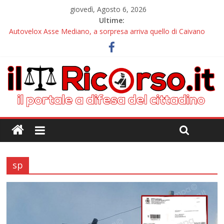
giovedì, Agosto 6, 2026
Ultime:
Autovelox Asse Mediano, a sorpresa arriva quello di Caivano
Tutor, il nuovo incubo arriva alle pendici del Vesuvio
Chiusura estiva IlRicorso: le info per contattarci
Autovelox Aversa Nord, dalla disattivazione all’amarezza di chi
ha pagato i verbali
Domiziana, a Cellole arriva il tutor
sp