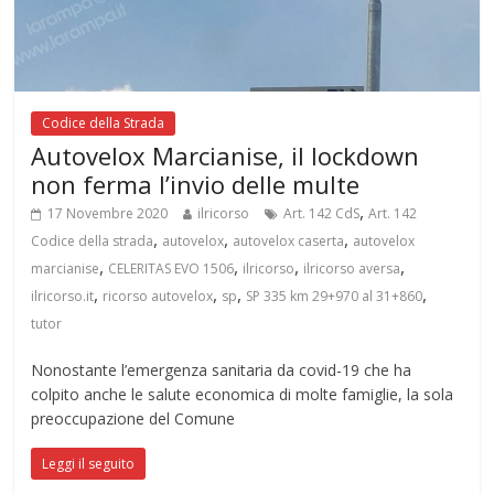
Codice della Strada
Autovelox Marcianise, il lockdown
non ferma l’invio delle multe
,
17 Novembre 2020
ilricorso
Art. 142 CdS
Art. 142
,
,
,
Codice della strada
autovelox
autovelox caserta
autovelox
,
,
,
,
marcianise
CELERITAS EVO 1506
ilricorso
ilricorso aversa
,
,
,
,
ilricorso.it
ricorso autovelox
sp
SP 335 km 29+970 al 31+860
tutor
Nonostante l’emergenza sanitaria da covid-19 che ha
colpito anche le salute economica di molte famiglie, la sola
preoccupazione del Comune
Leggi il seguito