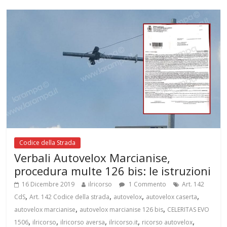
Codice della Strada
Verbali Autovelox Marcianise,
procedura multe 126 bis: le istruzioni
16 Dicembre 2019
ilricorso
1 Commento
Art. 142
,
,
,
,
CdS
Art. 142 Codice della strada
autovelox
autovelox caserta
,
,
autovelox marcianise
autovelox marcianise 126 bis
CELERITAS EVO
,
,
,
,
,
1506
ilricorso
ilricorso aversa
ilricorso.it
ricorso autovelox