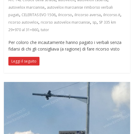
,
autovelox marcianise
autovelox marcianise rimborso verbali
,
,
,
,
,
pagati
CELERITAS EVO 1506
ilricorso
ilricorso aversa
ilricorso.it
,
,
,
ricorso autovelox
ricorso autovelox marcianise
sp
SP 335 km
,
29+970 al 31+860
tutor
Per coloro che incautamente hanno pagato i verbali senza
fidarsi di chi gli consigliava (a ragione) di fare ricorso visto
Leggi il seguito