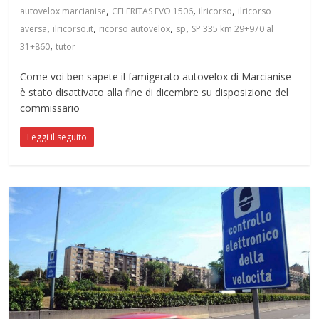
,
,
,
autovelox marcianise
CELERITAS EVO 1506
ilricorso
ilricorso
,
,
,
,
aversa
ilricorso.it
ricorso autovelox
sp
SP 335 km 29+970 al
,
31+860
tutor
Come voi ben sapete il famigerato autovelox di Marcianise
è stato disattivato alla fine di dicembre su disposizione del
commissario
Leggi il seguito