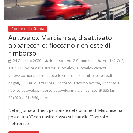
Codice della Strada
Autovelox Marcianise, disattivato
apparecchio: fioccano richieste di
rimborso
,
24 Gennaio 2020
ilricorso
2 Commenti
Art. 142 CdS
,
,
,
Art. 142 Codice della strada
autovelox
autovelox caserta
,
autovelox marcianise
autovelox marcianise rimborso verbali
,
,
,
,
,
pagati
CELERITAS EVO 1506
ilricorso
ilricorso aversa
ilricorso.it
,
,
,
ricorso autovelox
ricorso autovelox marcianise
sp
SP 335 km
,
29+970 al 31+860
tutor
Nella giornata di ieri, personale del Comune di Marcinise ha
posto una ‘X’ con nastro rosso sul cartello ‘Controllo
elettronico