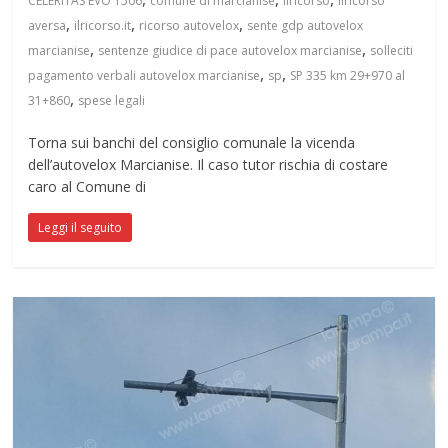
CELERITAS EVO 1506
comune di marcianise
ilricorso
ilricorso
,
,
,
aversa
ilricorso.it
ricorso autovelox
sente gdp autovelox
,
,
marcianise
sentenze giudice di pace autovelox marcianise
solleciti
,
,
pagamento verbali autovelox marcianise
sp
SP 335 km 29+970 al
,
31+860
spese legali
Torna sui banchi del consiglio comunale la vicenda
dell’autovelox Marcianise. Il caso tutor rischia di costare
caro al Comune di
Leggi il seguito