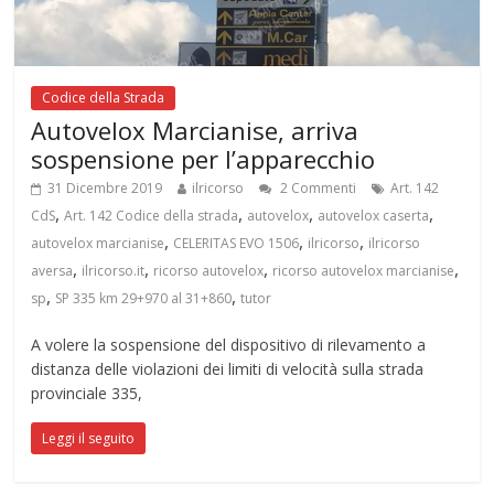
Codice della Strada
Autovelox Marcianise, arriva
sospensione per l’apparecchio
31 Dicembre 2019
ilricorso
2 Commenti
Art. 142
,
,
,
,
CdS
Art. 142 Codice della strada
autovelox
autovelox caserta
,
,
,
autovelox marcianise
CELERITAS EVO 1506
ilricorso
ilricorso
,
,
,
,
aversa
ilricorso.it
ricorso autovelox
ricorso autovelox marcianise
,
,
sp
SP 335 km 29+970 al 31+860
tutor
A volere la sospensione del dispositivo di rilevamento a
distanza delle violazioni dei limiti di velocità sulla strada
provinciale 335,
Leggi il seguito