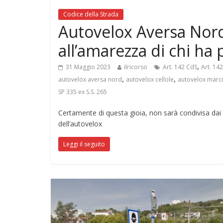
Codice della Strada
Autovelox Aversa Nord,
all’amarezza di chi ha 
,
31 Maggio 2023
ilricorso
Art. 142 CdS
Art. 14
,
,
autovelox aversa nord
autovelox cellole
autovelox marci
SP 335 ex S.S. 265
Certamente di questa gioia, non sarà condivisa dai
dell’autovelox
Leggi il seguito