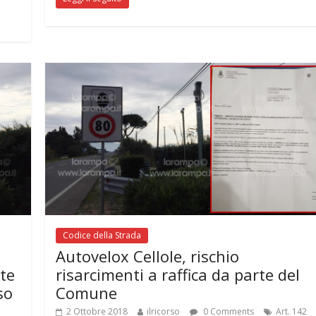
Codice della Strada
Autovelox Cellole, rischio
tte
risarcimenti a raffica da parte del
so
Comune
2 Ottobre 2018
ilricorso
0 Comments
Art. 142