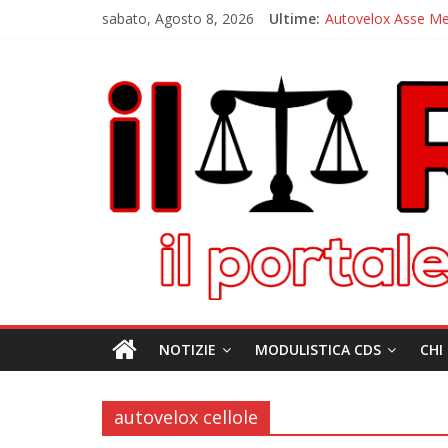
sabato, Agosto 8, 2026
Ultime:
Autovelox Asse Med
Tutor, il nuovo inc
Chiusura estiva IlRi
Autovelox Aversa No
Domiziana, a Cellole
NOTIZIE
MODULISTICA CDS
CHI
autovelox cellole