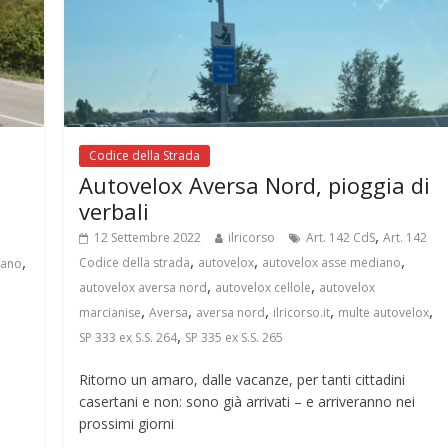
Codice della Strada
Autovelox Aversa Nord, pioggia di
verbali
,
12 Settembre 2022
ilricorso
Art. 142 CdS
Art. 142
,
,
,
,
Codice della strada
autovelox
autovelox asse mediano
iano
,
,
autovelox aversa nord
autovelox cellole
autovelox
,
,
,
,
,
marcianise
Aversa
aversa nord
ilricorso.it
multe autovelox
,
SP 333 ex S.S. 264
SP 335 ex S.S. 265
Ritorno un amaro, dalle vacanze, per tanti cittadini
casertani e non: sono già arrivati – e arriveranno nei
prossimi giorni