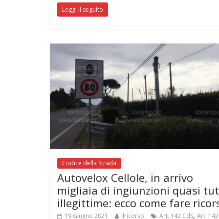
Leggi il seguito
Codice della Strada
Autovelox Cellole, in arrivo
migliaia di ingiunzioni quasi tu
illegittime: ecco come fare ricor
,
19 Giugno 2021
ilricorso
Art. 142 CdS
Art. 142