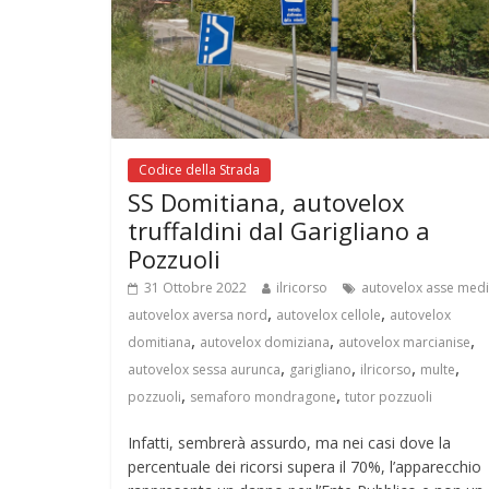
Codice della Strada
SS Domitiana, autovelox
truffaldini dal Garigliano a
Pozzuoli
31 Ottobre 2022
ilricorso
autovelox asse med
,
,
autovelox aversa nord
autovelox cellole
autovelox
,
,
,
domitiana
autovelox domiziana
autovelox marcianise
,
,
,
,
autovelox sessa aurunca
garigliano
ilricorso
multe
,
,
pozzuoli
semaforo mondragone
tutor pozzuoli
Infatti, sembrerà assurdo, ma nei casi dove la
percentuale dei ricorsi supera il 70%, l’apparecchio