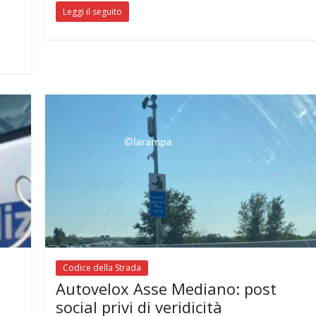
Leggi il seguito
Codice della Strada
Autovelox Asse Mediano: post
social privi di veridicità