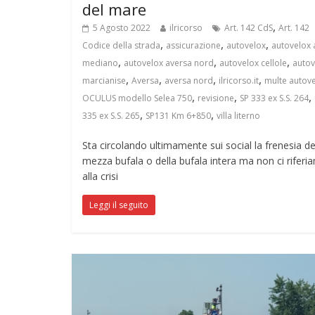
del mare
,
5 Agosto 2022
ilricorso
Art. 142 CdS
Art. 142
,
,
,
Codice della strada
assicurazione
autovelox
autovelox 
,
,
,
mediano
autovelox aversa nord
autovelox cellole
autov
,
,
,
,
marcianise
Aversa
aversa nord
ilricorso.it
multe autov
,
,
,
OCULUS modello Selea 750
revisione
SP 333 ex S.S. 264
,
,
335 ex S.S. 265
SP131 Km 6+850
villa literno
Sta circolando ultimamente sui social la frenesia de
mezza bufala o della bufala intera ma non ci riferi
alla crisi
Leggi il seguito