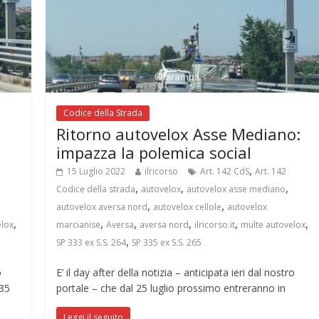
Codice della Strada
i
Ritorno autovelox Asse Mediano:
impazza la polemica social
,
15 Luglio 2022
ilricorso
Art. 142 CdS
Art. 142
,
,
,
Codice della strada
autovelox
autovelox asse mediano
,
,
autovelox aversa nord
autovelox cellole
autovelox
,
,
,
,
,
,
elox
marcianise
Aversa
aversa nord
ilricorso.it
multe autovelox
,
SP 333 ex S.S. 264
SP 335 ex S.S. 265
o
E’ il day after della notizia – anticipata ieri dal nostro
335
portale – che dal 25 luglio prossimo entreranno in
Leggi il seguito