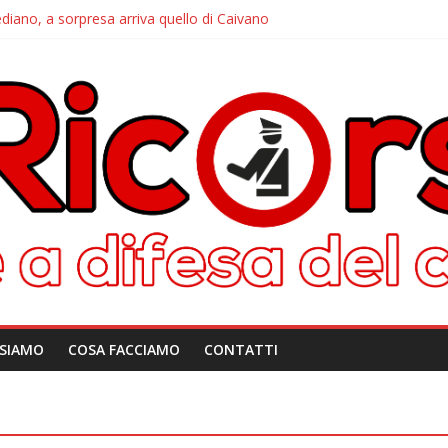
iano, a sorpresa arriva quello di Caivano
ubo arriva alle pendici del Vesuvio
corso: le info per contattarci
rd, dalla disattivazione all’amarezza di chi ha pagato i verbali
 arriva il tutor
 SIAMO
COSA FACCIAMO
CONTATTI