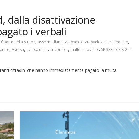
 dalla disattivazione
pagato i verbali
,
,
,
,
2 Codice della strada
asse mediano
autovelox
autovelox asse mediano
,
,
,
,
,
,
anise
Aversa
aversa nord
ilricorso.it
multe autovelox
SP 333 ex S.S. 264
 tanti cittadini che hanno immediatamente pagato la multa