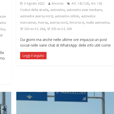
,
3 Agosto 2022
ilricorso
Art. 142 CdS
Art. 142
,
,
,
Codice della strada
autovelox
autovelox asse mediano
,
,
autovelox aversa nord
autovelox cellole
autovelox
asse
,
,
,
,
,
marcianise
Aversa
aversa nord
ilricorso.it
multe autovelox
elox
,
,
SP 333 ex S.S. 264
SP 335 ex S.S. 265
elox
SP
Da giorni ma anche nelle ultime ore impazza un post
social nelle varie chat di WhatsApp: delle info utili come
lla
Leggi il seguito
amo