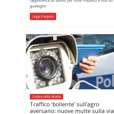
rappresenta un danno per l’Ente Pubblico e non un
guadagno
Leggi il seguito
Codice della Strada
Traffico ‘bollente’ sull’agro
aversano: nuove multe sulla via