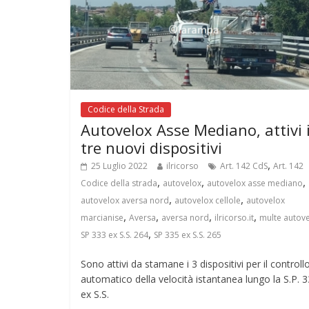
Codice della Strada
Autovelox Asse Mediano, attivi 
tre nuovi dispositivi
,
25 Luglio 2022
ilricorso
Art. 142 CdS
Art. 142
,
,
,
Codice della strada
autovelox
autovelox asse mediano
,
,
autovelox aversa nord
autovelox cellole
autovelox
,
,
,
,
marcianise
Aversa
aversa nord
ilricorso.it
multe autov
,
SP 333 ex S.S. 264
SP 335 ex S.S. 265
Sono attivi da stamane i 3 dispositivi per il controll
automatico della velocità istantanea lungo la S.P. 
ex S.S.