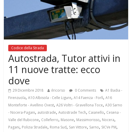
Codice della Strada
Autostrada, Tutor attivi in
11 nuove tratte: ecco
dove
29 Dicembre 2018
ilricorso
0 Comments
A1 Badia -
,
,
,
Firenzuola
A10 Albisola - Celle Ligure
A14 Faenza - Forlì
A16
,
,
Monteforte - Avellino Ovest
A26 Voltri - Gravellona Toce
A30 Sarno
,
,
,
,
- Nocera-Pagani
autostrade
Autostrade Tech
Caianello
Cesena -
,
,
,
,
,
Valle del Rubicone
Colleferro
Masone
Massimorisso
Nocera
,
,
,
,
,
,
Pagani
Polizia Stradale
Roma Sud
San Vittore
Sarno
SICVe PM