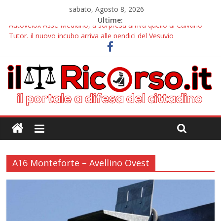
sabato, Agosto 8, 2026
Ultime:
Autovelox Asse Mediano, a sorpresa arriva quello di Caivano
Tutor, il nuovo incubo arriva alle pendici del Vesuvio
Chiusura estiva IlRicorso: le info per contattarci
Autovelox Aversa Nord, dalla disattivazione all’amarezza di chi
ha pagato i verbali
Domiziana, a Cellole arriva il tutor
A16 Monteforte – Avellino Ovest