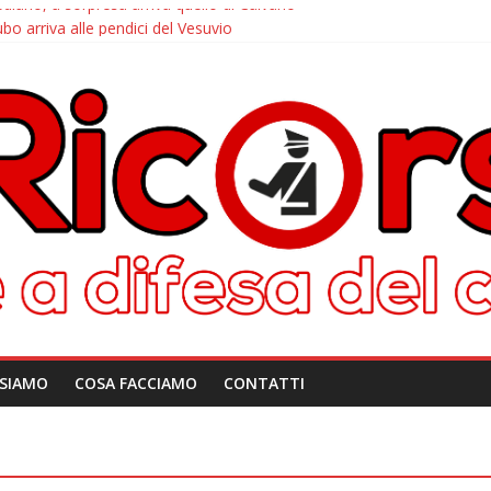
iano, a sorpresa arriva quello di Caivano
ubo arriva alle pendici del Vesuvio
corso: le info per contattarci
rd, dalla disattivazione all’amarezza di chi ha pagato i verbali
 arriva il tutor
 SIAMO
COSA FACCIAMO
CONTATTI