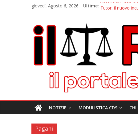
giovedì, Agosto 6, 2026
Ultime:
Autovelox Asse Med
Tutor, il nuovo inc
Chiusura estiva IlRi
Autovelox Aversa No
Domiziana, a Cellole
NOTIZIE
MODULISTICA CDS
CHI
Pagani