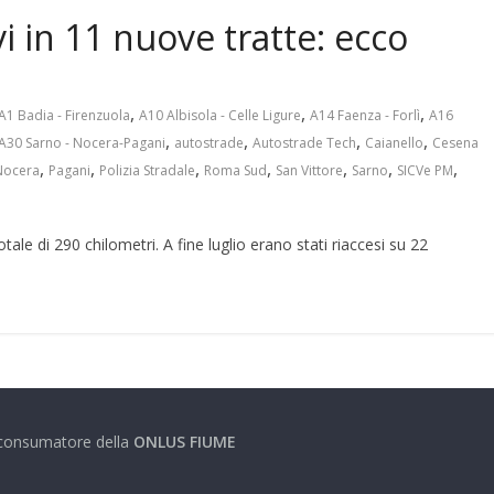
i in 11 nuove tratte: ecco
,
,
,
A1 Badia - Firenzuola
A10 Albisola - Celle Ligure
A14 Faenza - Forlì
A16
,
,
,
,
A30 Sarno - Nocera-Pagani
autostrade
Autostrade Tech
Caianello
Cesena
,
,
,
,
,
,
,
Nocera
Pagani
Polizia Stradale
Roma Sud
San Vittore
Sarno
SICVe PM
tale di 290 chilometri. A fine luglio erano stati riaccesi su 22
e consumatore della
ONLUS FIUME