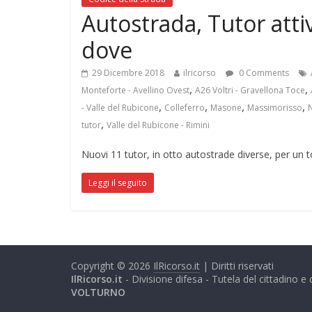
Autostrada, Tutor attiv
dove
29 Dicembre 2018
ilricorso
0 Comments
,
,
Monteforte - Avellino Ovest
A26 Voltri - Gravellona Toce
,
,
,
,
- Valle del Rubicone
Colleferro
Masone
Massimorisso
,
tutor
Valle del Rubicone - Rimini
Nuovi 11 tutor, in otto autostrade diverse, per un to
Leggi il seguito
Copyright © 2026
IlRicorso.it
| Diritti riservati
IlRicorso.it
- Divisione difesa - Tutela del cittadino 
VOLTURNO