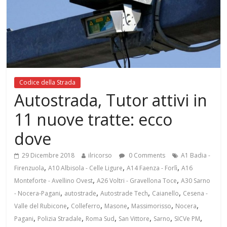
Codice della Strada
Autostrada, Tutor attivi in
11 nuove tratte: ecco
dove
29 Dicembre 2018
ilricorso
0 Comments
A1 Badia -
,
,
,
Firenzuola
A10 Albisola - Celle Ligure
A14 Faenza - Forlì
A16
,
,
Monteforte - Avellino Ovest
A26 Voltri - Gravellona Toce
A30 Sarno
,
,
,
,
- Nocera-Pagani
autostrade
Autostrade Tech
Caianello
Cesena -
,
,
,
,
,
Valle del Rubicone
Colleferro
Masone
Massimorisso
Nocera
,
,
,
,
,
,
Pagani
Polizia Stradale
Roma Sud
San Vittore
Sarno
SICVe PM