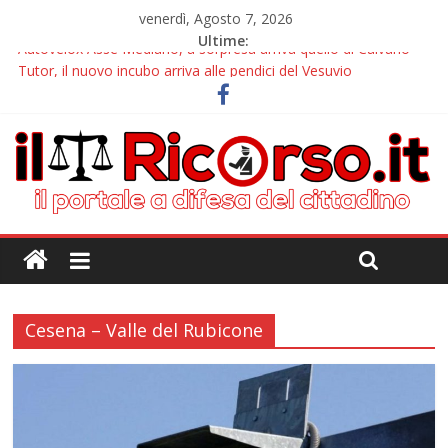
venerdì, Agosto 7, 2026
Ultime:
Autovelox Asse Mediano, a sorpresa arriva quello di Caivano
Tutor, il nuovo incubo arriva alle pendici del Vesuvio
Chiusura estiva IlRicorso: le info per contattarci
Autovelox Aversa Nord, dalla disattivazione all’amarezza di chi
ha pagato i verbali
Domiziana, a Cellole arriva il tutor
Cesena – Valle del Rubicone