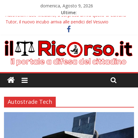
domenica, Agosto 9, 2026
Ultime:
Autovelox Asse Mediano, a sorpresa arriva quello di Caivano
Tutor, il nuovo incubo arriva alle pendici del Vesuvio
Chiusura estiva IlRicorso: le info per contattarci
Autovelox Aversa Nord, dalla disattivazione all’amarezza di chi
ha pagato i verbali
Domiziana, a Cellole arriva il tutor
Autostrade Tech