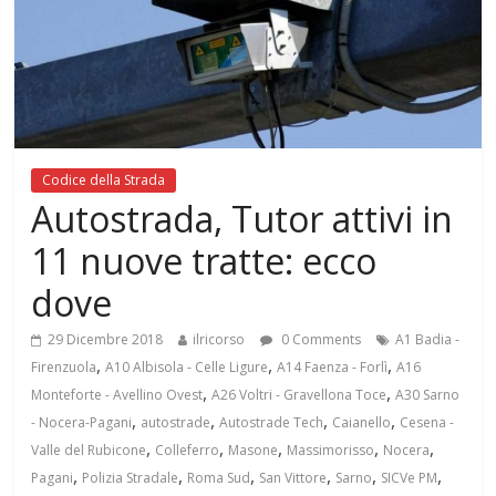
Codice della Strada
Autostrada, Tutor attivi in
11 nuove tratte: ecco
dove
29 Dicembre 2018
ilricorso
0 Comments
A1 Badia -
,
,
,
Firenzuola
A10 Albisola - Celle Ligure
A14 Faenza - Forlì
A16
,
,
Monteforte - Avellino Ovest
A26 Voltri - Gravellona Toce
A30 Sarno
,
,
,
,
- Nocera-Pagani
autostrade
Autostrade Tech
Caianello
Cesena -
,
,
,
,
,
Valle del Rubicone
Colleferro
Masone
Massimorisso
Nocera
,
,
,
,
,
,
Pagani
Polizia Stradale
Roma Sud
San Vittore
Sarno
SICVe PM