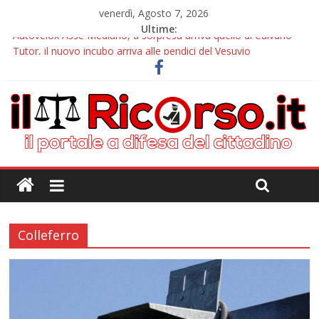
venerdì, Agosto 7, 2026
Ultime:
Autovelox Asse Mediano, a sorpresa arriva quello di Caivano
Tutor, il nuovo incubo arriva alle pendici del Vesuvio
Chiusura estiva IlRicorso: le info per contattarci
Autovelox Aversa Nord, dalla disattivazione all’amarezza di chi
ha pagato i verbali
Domiziana, a Cellole arriva il tutor
Colleferro