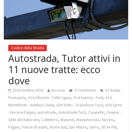
Codice della Strada
Autostrada, Tutor attivi in
11 nuove tratte: ecco
dove
29 Dicembre 2018
ilricorso
0 Comments
A1 Badia -
,
,
,
Firenzuola
A10 Albisola - Celle Ligure
A14 Faenza - Forlì
A16
,
,
Monteforte - Avellino Ovest
A26 Voltri - Gravellona Toce
A30 Sarno
,
,
,
,
- Nocera-Pagani
autostrade
Autostrade Tech
Caianello
Cesena -
,
,
,
,
,
Valle del Rubicone
Colleferro
Masone
Massimorisso
Nocera
,
,
,
,
,
,
Pagani
Polizia Stradale
Roma Sud
San Vittore
Sarno
SICVe PM